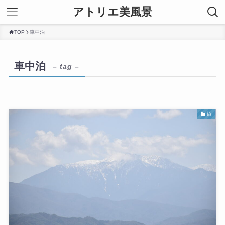
アトリエ美風景
TOP
車中泊
車中泊
– tag –
旅