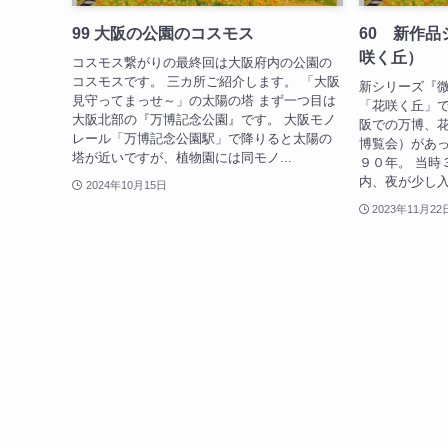
99 大阪の公園のコスモス
60 新作
咲く丘）
コスモス繋がりの最終回は大阪府内の公園の
コスモスです。 三カ所ご紹介します。 「大阪
新シリーズ『
見守ってまっせ～」の太陽の塔 まず一つ目は
「花咲く丘」で
大阪北部の『万博記念公園』です。 大阪モノ
阪での万博、
レール「万博記念公園駅」で降りると太陽の
博覧会）があ
塔が近いですが、植物園には同モノ...
９０年。 当時
内、夜が少し入
2024年10月15日
2023年11月22