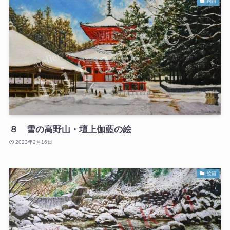
絵画
８ 雪の高野山・壇上伽藍の絵
2023年2月16日
絵画