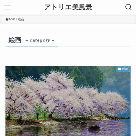
アトリエ美風景
TOP
絵画
絵画
– category –
絵画