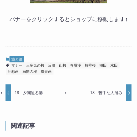
バナーをクリックするとショップに移動します↑
旅と絵
マナー
三多気の桜
反映
山桜
春爛漫
枝垂桜
棚田
水田
油彩画
満開の桜
風景画
16 夕闇迫る港
18 苦手な人混み
関連記事