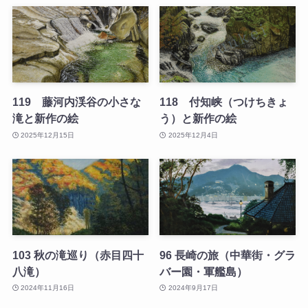
119 藤河内渓谷の小さな
118 付知峡（つけちきょ
滝と新作の絵
う）と新作の絵
2025年12月15日
2025年12月4日
103 秋の滝巡り（赤目四十
96 長崎の旅（中華街・グラ
八滝）
バー園・軍艦島）
2024年11月16日
2024年9月17日