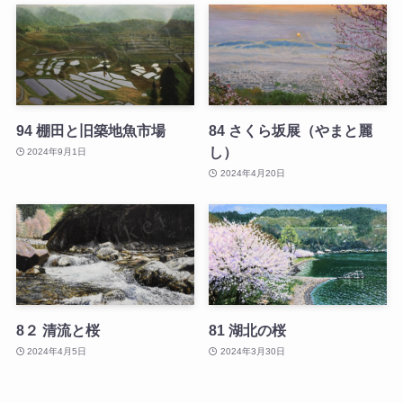
94 棚田と旧築地魚市場
84 さくら坂展（やまと麗
し）
2024年9月1日
2024年4月20日
8２ 清流と桜
81 湖北の桜
2024年4月5日
2024年3月30日