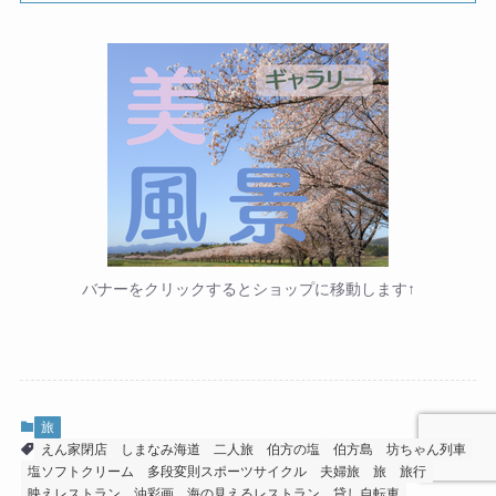
バナーをクリックするとショップに移動します↑
旅
えん家閉店
しまなみ海道
二人旅
伯方の塩
伯方島
坊ちゃん列車
塩ソフトクリーム
多段変則スポーツサイクル
夫婦旅
旅
旅行
映えレストラン
油彩画
海の見えるレストラン
貸し自転車