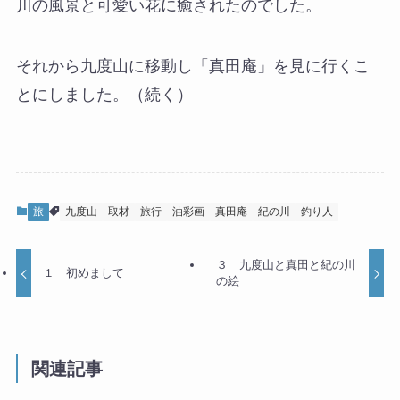
川の風景と可愛い花に癒されたのでした。
それから九度山に移動し「真田庵」を見に行くこ
とにしました。（続く）
旅
九度山
取材
旅行
油彩画
真田庵
紀の川
釣り人
３ 九度山と真田と紀の川
１ 初めまして
の絵
関連記事